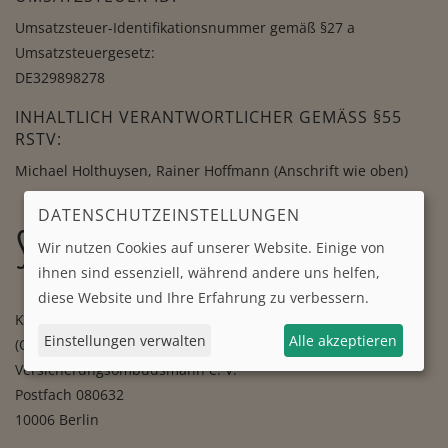
Umsatzsteuer-Identifikationsnummer gemäß §27 a
Umsatzsteuergesetz:
DE329898278
INHALTLICH VERANTWORTLICHER GEMÄSS §55 R
STV:
Michael Holthuysen, Rainer Hoffmann (Anschrift wie oben)
DATENSCHUTZEINSTELLUNGEN
Streitbeilegung
Wir nutzen Cookies auf unserer Website. Einige von
ihnen sind essenziell, während andere uns helfen,
diese Website und Ihre Erfahrung zu verbessern.
Kontaktdaten der Beschwerde- und Schlichtungsstelle
Einstellungen verwalten
Alle akzeptieren
(Ombudsmann) für Versicherungsvermittlungen:
Versicherungsombudsmann e. V.
Postfach 080632
10006 Berlin